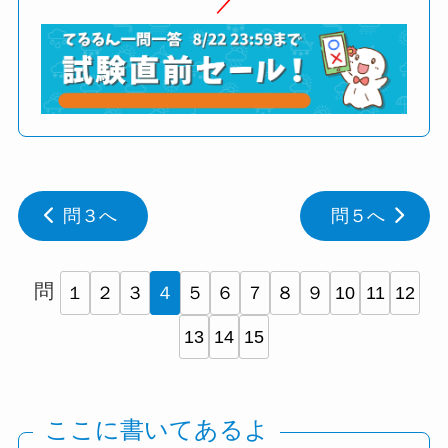
問３へ
問５へ
問
１
２
３
４
５
６
７
８
９
10
11
12
13
14
15
ここに書いてあるよ