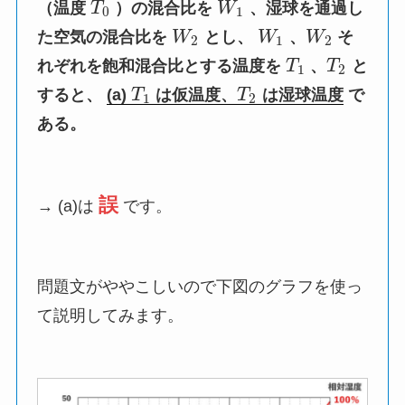
（温度
T
）の混合比を
W
、湿球を通過し
0
1
た空気の混合比を
W
とし、
W
、
W
そ
2
1
2
れぞれを飽和混合比とする温度を
T
、
T
と
1
2
すると、
(a)
T
は仮温度、
T
は湿球温度
で
1
2
ある。
誤
→ (a)は
です。
問題文がややこしいので下図のグラフを使っ
て説明してみます。