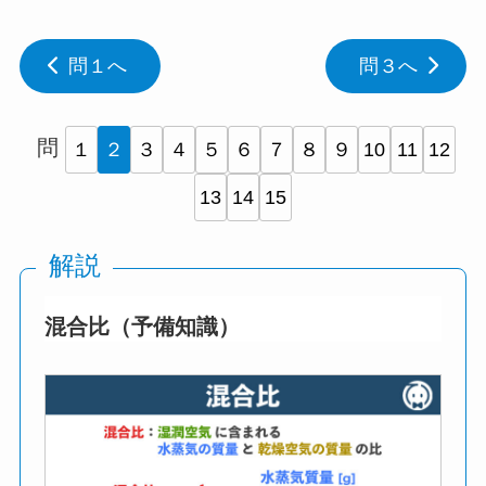
問１へ
問３へ
問
１
２
３
４
５
６
７
８
９
10
11
12
13
14
15
解説
混合比（予備知識）