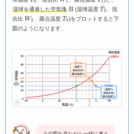
0
1
1
B
湿球を通過した空気塊
(湿球温度
T
、混
2
合比
W
、露点温度
T
)をプロットすると下
2
3
図のようになります。
上の図を見ながら一緒に考え