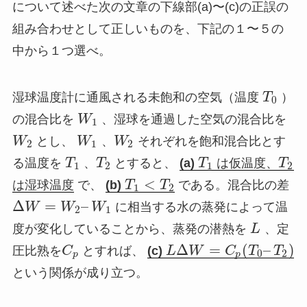
について述べた次の文章の下線部(a)〜(c)の正誤の
組み合わせとして正しいものを、下記の１〜５の
中から１つ選べ。
湿球温度計に通風される未飽和の空気（温度
T
）
0
の混合比を
W
、湿球を通過した空気の混合比を
1
W
とし、
W
、
W
それぞれを飽和混合比とす
2
1
2
る温度を
T
、
T
とすると、
(a)
T
は仮温度、
T
1
2
1
2
<
は湿球温度
で、
(b)
T
T
である。混合比の差
1
2
Δ
=
–
W
W
W
に相当する水の蒸発によって温
2
1
度が変化していることから、蒸発の潜熱を
L
、定
Δ
=
(
–
)
圧比熟を
C
とすれば、
(c)
L
W
C
T
T
0
2
p
p
という関係が成り立つ。