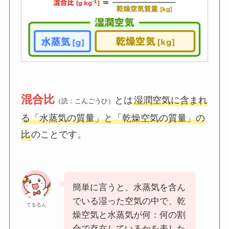
混合比
とは
湿潤空気に含まれ
（読：こんごうひ）
る「水蒸気の質量」と「乾燥空気の質量」の
比
のことです。
簡単に言うと、水蒸気を含ん
でいる湿った空気の中で、乾
てるるん
燥空気と水蒸気が何：何の割
合で存在しているかを表した