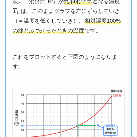
次に、混合比
W
が
飽和混合比
となる温度
1
T
は、このままグラフを左にずらしていき
1
（＝温度を低くしていき）、
相対湿度100%
の線とぶつかったときの温度
です。
これをプロットすると下図のようになりま
す。