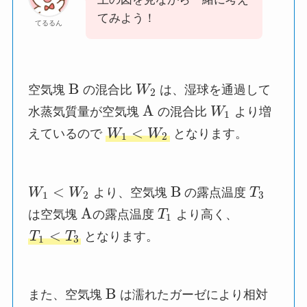
てみよう！
てるるん
B
空気塊
の混合比
W
は、湿球を通過して
2
A
水蒸気質量が空気塊
の混合比
W
より増
1
<
えているので
W
W
となります。
1
2
<
B
W
W
より、空気塊
の露点温度
T
1
2
3
A
は空気塊
の露点温度
T
より高く、
1
<
T
T
となります。
1
3
B
また、空気塊
は濡れたガーゼにより相対