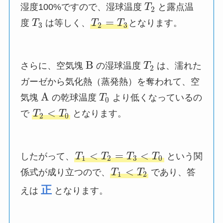
湿度100%ですので、湿球温度
T
と露点温
2
=
度
T
は等しく、
T
T
となります。
3
2
3
B
さらに、空気塊
の湿球温度
T
は、濡れた
2
ガーゼから気化熱（蒸発熱）を奪われて、空
A
気塊
の乾球温度
T
より低くなっているの
0
<
で
T
T
となります。
2
0
<
=
<
したがって、
T
T
T
T
という関
1
2
3
0
<
係式が成り立つので、
T
T
であり、答
1
2
正
えは
となります。