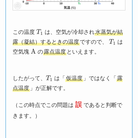
この温度
T
は、空気が冷却され
水蒸気が結
1
露（凝結）するときの温度
ですので、
T
は
1
A
空気塊
の
露点温度
といえます。
したがって、
T
は「
仮温度
」ではなく「
露
1
点温度
」が正解です。
誤
（この時点でこの問題は
であると判断で
きます。）