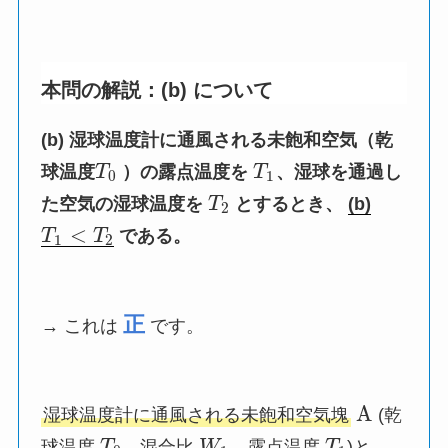
本問の解説：(b) について
(b) 湿球温度計に通風される未飽和空気（乾
球温度
T
）の露点温度を
T
、湿球を通過し
0
1
た空気の湿球温度を
T
とするとき、
(b)
2
<
T
T
である。
1
2
正
→ これは
です。
A
湿球温度計に通風される未飽和空気塊
(乾
球温度
T
、混合比
W
、露点温度
T
)と、