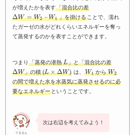
が増えたかを表す
「混合比の差
Δ
=
–
W
W
W
」を掛ける
ことで、濡れ
2
1
たガーゼの水がどれくらいエネルギーを奪っ
て蒸発するのかを表すことができます。
つまり
「蒸発の潜熱
L
」と「混合比の差
Δ
×
Δ
W
」の積 (
L
W
)
は、
W
から
W
1
2
の間で増えた水を水蒸気に蒸発させるのに必
要なエネルギー
ということです。
次は右辺を考えてみよう！
てるるん