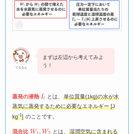
まずは左辺から考えてみよ
う！
てるるん
蒸発の潜熱
L
とは、
単位質量(1kg)の水が水
蒸気に蒸発するために必要なエネルギー [J
-1
kg
]
のことです。
,
混合比
W
W
とは、
湿潤空気に含まれる
1
2