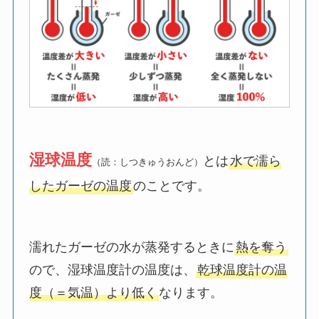
湿球温度
とは
水で濡ら
（読：しつきゅうおんど）
したガーゼの温度
のことです。
濡れたガーゼの水が蒸発するときに
熱を奪う
ので、湿球温度計の温度は、
乾球温度計の温
度（＝気温）より低く
なります。