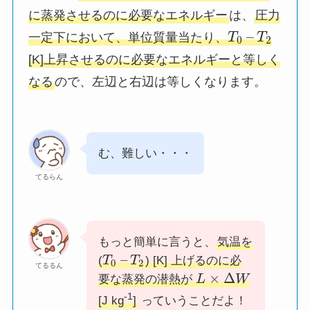
に蒸発させるのに必要なエネルギー
は、
圧力
–
一定下において、単位質量当たり、
T
T
0
2
[K]上昇させるのに必要なエネルギーと等しく
なる
ので、左辺と右辺は等しくなります。
む、難しい・・・
てるらん
もっと簡単に言うと、
気温を
–
(
T
T
) [K] 上げるのに必
0
2
てるるん
×
Δ
要な蒸発の潜熱が
L
W
-1
[J kg
]
っていうことだよ！