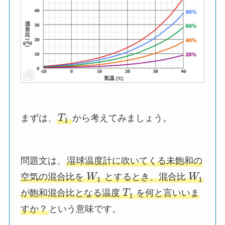
まずは、
T
から考えてみましょう。
1
問題文は、
湿球温度計に吹いてくる未飽和の
空気の混合比を
W
とするとき、混合比
W
1
1
が飽和混合比となる温度
T
を何と言いいま
1
すか？
という意味です。