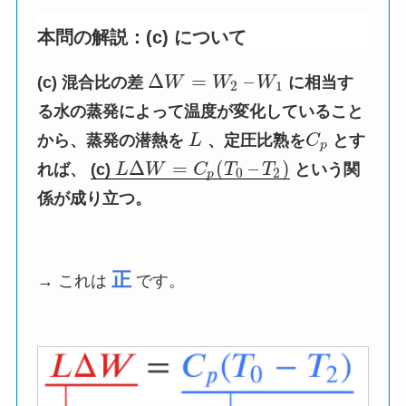
本問の解説：(c) について
Δ
=
–
(c) 混合比の差
W
W
W
に相当す
2
1
る水の蒸発によって温度が変化していること
から、蒸発の潜熱を
L
、定圧比熟を
C
とす
p
Δ
=
(
–
)
れば、
(c)
L
W
C
T
T
という関
0
2
p
係が成り立つ。
正
→ これは
です。