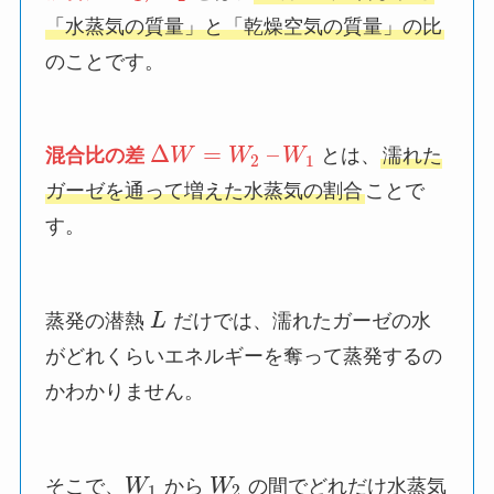
「水蒸気の質量」と「乾燥空気の質量」の比
のことです。
Δ
=
–
混合比の差
W
W
W
とは、
濡れた
2
1
ガーゼを通って増えた水蒸気の割合
ことで
す。
蒸発の潜熱
L
だけでは、濡れたガーゼの水
がどれくらいエネルギーを奪って蒸発するの
かわかりません。
そこで、
W
から
W
の間でどれだけ水蒸気
1
2