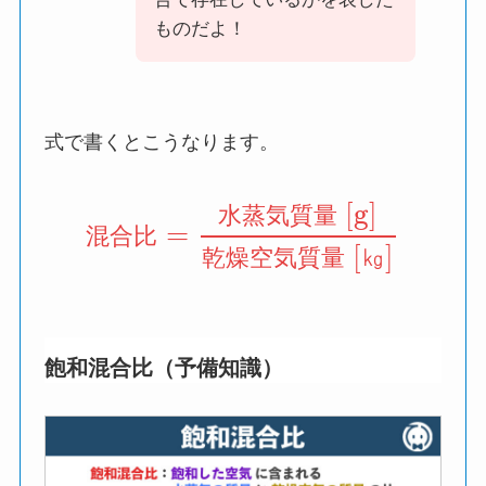
ものだよ！
式で書くとこうなります。
[g]
水
蒸
気
質
量
=
混
合
比
[
]
乾
燥
空
気
質
量
㎏
飽和混合比（予備知識）