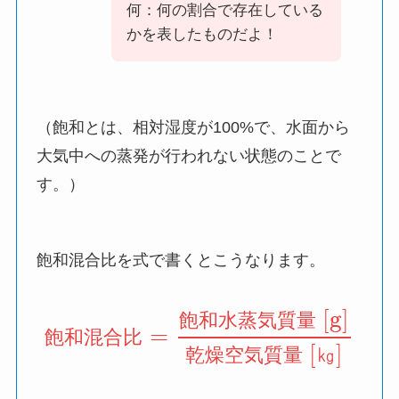
何：何の割合で存在している
かを表したものだよ！
（飽和とは、相対湿度が100%で、水面から
大気中への蒸発が行われない状態のことで
す。）
飽和混合比を式で書くとこうなります。
[g]
飽
和
水
蒸
気
質
量
=
飽
和
混
合
比
[
]
乾
燥
空
気
質
量
㎏