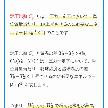
定圧比熱
C
とは、
圧力一定下において、単
p
位質量当たり、1K上昇させるのに必要なエネ
-1
-1
ルギー [J kg
K
]
のことです。
–
定圧比熱
C
と気温の差
T
T
の積(
0
2
p
(
–
)
C
T
T
) は、圧力一定下において、単
0
2
p
位質量当たり、乾球温度と湿球温度の差
–
T
T
[K]上昇させるのに必要なエネルギー
0
2
-1
[J kg
] を表します。
つまり、
W
から
W
で増えた水を水蒸気
1
2