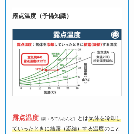
露点温度（予備知識）
露点温度
とは
気体を冷却し
（読：ろてんおんど）
ていったときに結露（凝結）する温度
のこと