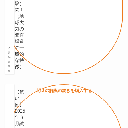
験）
問１
（地
球⼤
気の
鉛直
構造
の⼀
般的
第
64
な特
回
徴）
試
験
問２の
解説の続きを
購入する
【第
64
回】
2025
年８
月試