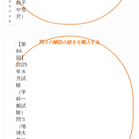
粒⼦
第
64
や雪
回
⽚）
試
験
問５の
解説の続きを
購入する
【第
64
回】
2025
年８
月試
験
（学
科一
般試
験）
問５
（地
球⼤