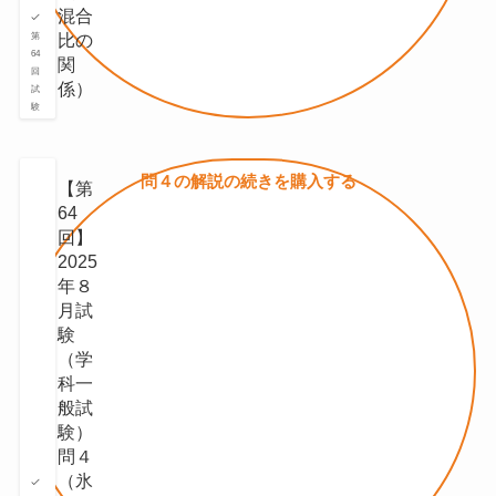
混合
⽐の
第
64
関
回
係）
試
験
問４の
解説の続きを
購入する
【第
64
回】
2025
年８
月試
験
（学
科一
般試
験）
問４
（氷