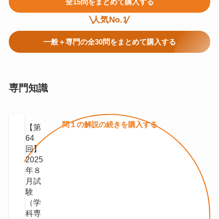
全15問をまとめて購入する
人気No.1
一般＋専門の全30問をまとめて購入する
専門知識
問１の
解説の続きを
購入する
【第
64
回】
2025
年８
月試
験
（学
科専