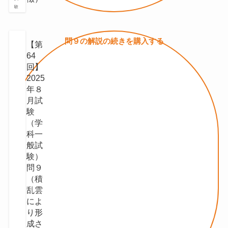
験
問９の
解説の続きを
購入する
【第
64
回】
2025
年８
月試
験
（学
科一
般試
験）
問９
（積
乱雲
によ
り形
成さ