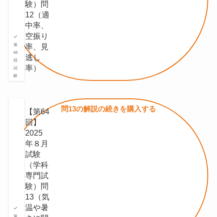
験）問
12（適
中率、
空振り
率、見
第
64
逃し
回
率）
試
験
問13の
解説の続きを
購入する
【第64
回】
2025
年８月
試験
（学科
専門試
験）問
13（気
温や暑
第