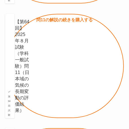
験
問11の
解説の続きを
購入する
【第64
回】
2025
年８月
試験
（学科
一般試
験）問
11（⽇
本域の
気候の
⻑期変
動の評
第
64
価結
回
果）
試
験