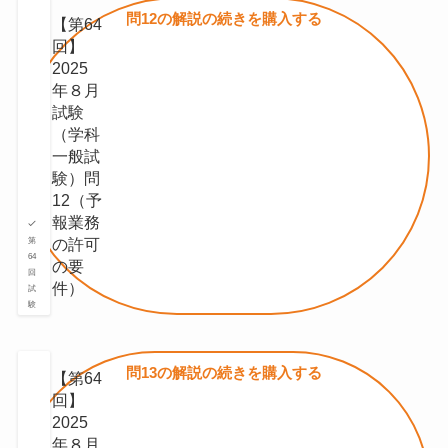
問12の
解説の続きを
購入する
【第64
回】
2025
年８月
試験
（学科
一般試
験）問
12（予
報業務
の許可
第
64
の要
回
件）
試
験
問13の
解説の続きを
購入する
【第64
回】
2025
年８月