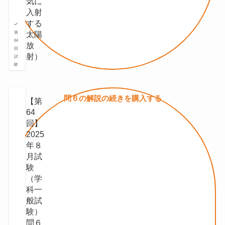
気に
⼊射
する
太陽
第
64
放
回
射）
試
験
問６の
解説の続きを
購入する
【第
64
回】
2025
年８
月試
験
（学
科一
般試
験）
問６