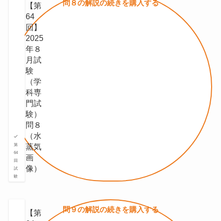
問８の
解説の続きを
購入する
【第
64
回】
2025
年８
月試
験
（学
科専
門試
験）
問８
（水
蒸気
第
64
画
回
像）
試
験
問９の
解説の続きを
購入する
【第