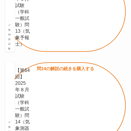
試験
（学科
一般試
験）問
13（気
第
64
象予報
回
士）
試
験
問14の
解説の続きを
購入する
【第64
回】
2025
年８月
試験
（学科
一般試
験）問
14（気
象測器
第