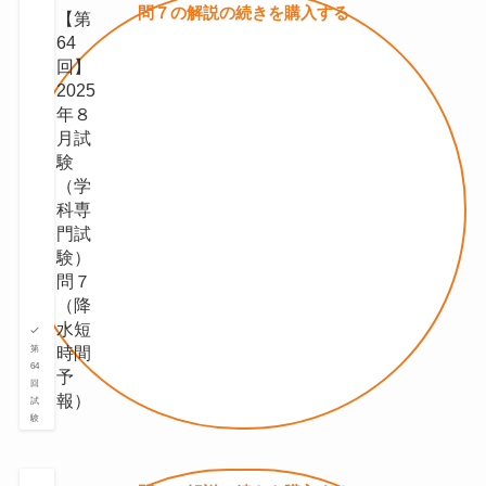
問７の
解説の続きを
購入する
【第
64
回】
2025
年８
月試
験
（学
科専
門試
験）
問７
（降
⽔短
時間
第
64
予
回
報）
試
験