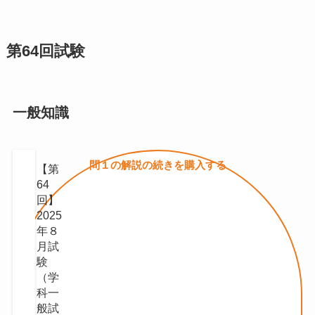
第64回試験
一般知識
問１の
解説の続きを
購入する
【第
64
回】
2025
年８
月試
験
（学
科一
般試