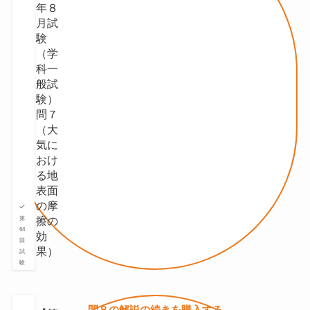
年８
月試
験
（学
科一
般試
験）
問７
（大
気に
おけ
る地
表面
の摩
擦の
第
64
効
回
果）
試
験
問８の
解説の続きを
購入する