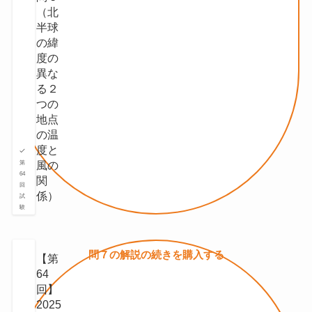
（北
半球
の緯
度の
異な
る２
つの
地点
の温
度と
⾵の
第
64
関
回
係）
試
験
問７の
解説の続きを
購入する
【第
64
回】
2025