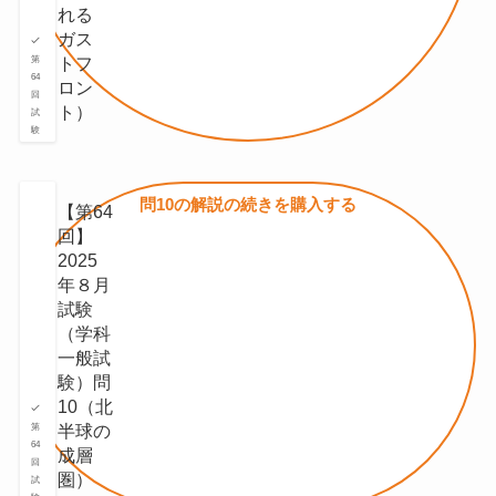
れる
ガス
トフ
第
64
ロン
回
ト）
試
験
問10の
解説の続きを
購入する
【第64
回】
2025
年８月
試験
（学科
一般試
験）問
10（北
半球の
第
64
成層
回
圏）
試