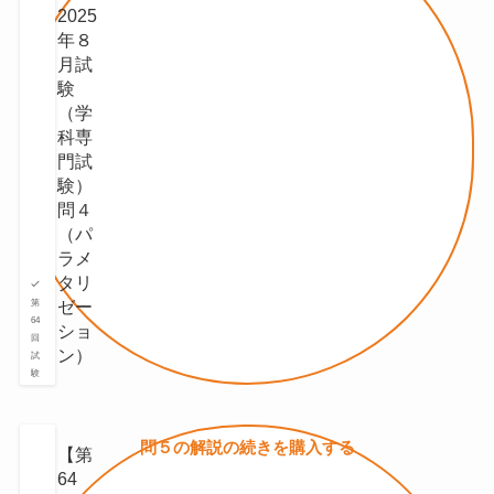
2025
年８
月試
験
（学
科専
門試
験）
問４
（パ
ラメ
タリ
ゼー
第
64
ショ
回
ン）
試
験
問５の
解説の続きを
購入する
【第
64