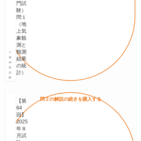
門試
験）
問１
（地
上気
象観
測と
観測
結果
第
64
の統
回
計）
試
験
問２の
解説の続きを
購入する
【第
64
回】
2025
年８
月試