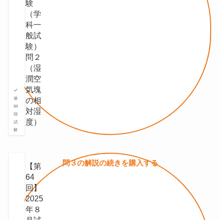
験
（学
科一
般試
験）
問２
（湿
潤空
気塊
の相
第
64
対湿
回
度）
試
験
問３の
解説の続きを
購入する
【第
64
回】
2025
年８
月試