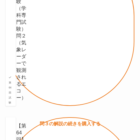
験
（学
科専
門試
験）
問２
（気
象レ
ーダ
ーで
観測
され
るエ
第
64
コ
回
ー）
試
験
問３の
解説の続きを
購入する
【第
64
回】