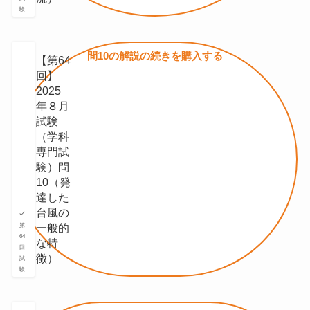
験
問10の
解説の続きを
購入する
【第64
回】
2025
年８月
試験
（学科
専門試
験）問
10（発
達した
台⾵の
⼀般的
第
64
な特
回
徴）
試
験