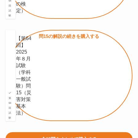
64
の検
回
定）
試
験
問15の
解説の続きを
購入する
【第64
回】
2025
年８月
試験
（学科
一般試
験）問
15（災
害対策
第
64
基本
回
法）
試
験