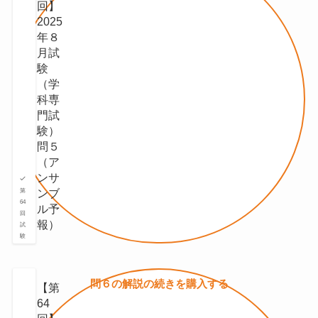
回】
2025
年８
月試
験
（学
科専
門試
験）
問５
（ア
ンサ
ンブ
第
64
ル予
回
報）
試
験
問６の
解説の続きを
購入する
【第
64