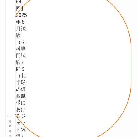
64
回】
2025
年８
月試
験
（学
科専
門試
験）
問９
（北
半球
の偏
⻄⾵
帯に
おけ
るジ
ェッ
第
64
ト気
回
流）
試