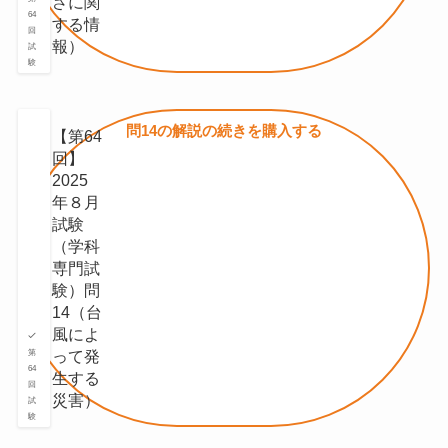
さに関
64
する情
回
報）
試
験
問14の
解説の続きを
購入する
【第64
回】
2025
年８月
試験
（学科
専門試
験）問
14（台
⾵によ
って発
第
64
⽣する
回
災害）
試
験