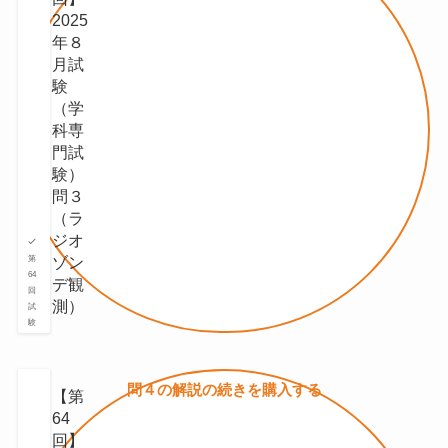
2025
年８
月試
験
（学
科専
門試
験）
問３
（ラ
ジオ
ゾン
第
64
デ観
回
測）
試
験
問４の
解説の続きを
購入する
【第
64
回】