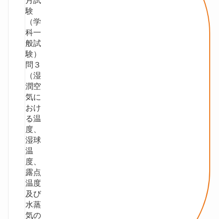
験
（学
科一
般試
験）
問３
（湿
潤空
気に
おけ
る温
度、
湿球
温
度、
露点
温度
及び
⽔蒸
気の