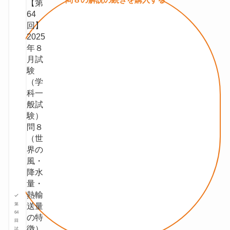
【第
64
回】
2025
年８
月試
験
（学
科一
般試
験）
問８
（世
界の
風・
降水
量・
熱輸
送量
第
64
の特
回
徴）
試