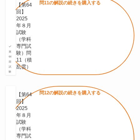
問11の
解説の続きを
購入する
【第64
回】
2025
年８月
試験
（学科
専門試
験）問
第
64
11（積
回
乱雲）
試
験
問12の
解説の続きを
購入する
【第64
回】
2025
年８月
試験
（学科
専門試