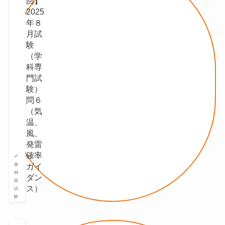
回】
2025
年８
月試
験
（学
科専
門試
験）
問６
（気
温、
⾵、
発雷
確率
ガイ
第
64
ダン
回
ス）
試
験