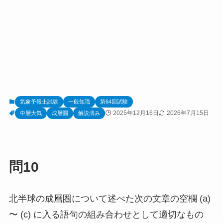
気象予報士試験
一般知識
第64回試験
2025年12月16日
2026年7月15日
中層大気
成層圏
解説済み
問10
北半球の成層圏について述べた次の⽂章の空欄 (a)
〜 (c) に⼊る語句の組み合わせとして適切なもの