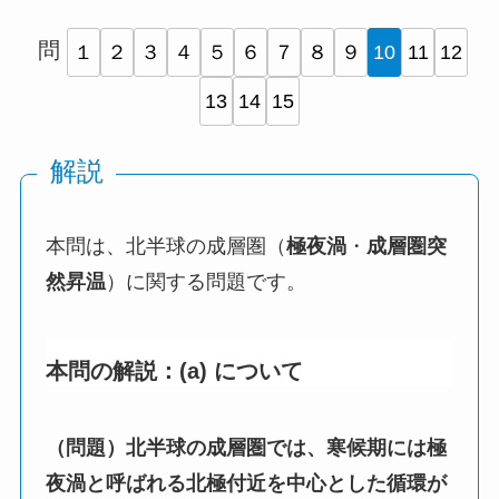
問
１
２
３
４
５
６
７
８
９
10
11
12
13
14
15
解説
本問は、北半球の成層圏（
極夜渦
・
成層圏突
然昇温
）に関する問題です。
本問の解説：(a) について
（問題）北半球の成層圏では、寒候期には極
夜渦と呼ばれる北極付近を中心とした循環が