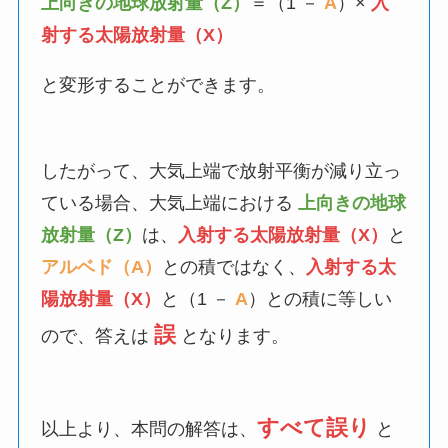
上向きの地球放射量（Z）
＝（1 －
A
）×
入
射する太陽放射量（X）
と変形することができます。
したがって、大気上端で放射平衡が減り立っ
ている場合、大気上端における
上向きの地球
放射量（Z）
は、
入射する太陽放射量（X）
と
アルベド（A）
との積ではなく、
入射する太
陽放射量（X）
と（1 －
A
）との積に等しい
誤
ので、答えは
となります。
すべて誤り
以上より、本問の解答は、
と