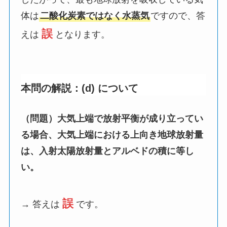
体は
二酸化炭素ではなく水蒸気
ですので、答
誤
えは
となります。
本問の解説：(d) について
（問題）大気上端で放射平衡が成り立ってい
る場合、大気上端における上向き地球放射量
は、入射太陽放射量とアルベドの積に等し
い。
誤
→ 答えは
です。