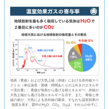
地表（青線）および大気上端（赤線）における赤外線スペ
クトル（単位波長・面積・時間あたりの上向きのエネルギ
ー流出量）。青線が地表から逃げる熱エネルギー、赤線が
大気上端から逃げる熱エネルギーを示す。また、青線と赤
線の差が、大気による赤外線の吸収、すなわち温室効果の
強度を表す。図中のH
O、CO
、O
は、それらの分子に
2
2
3