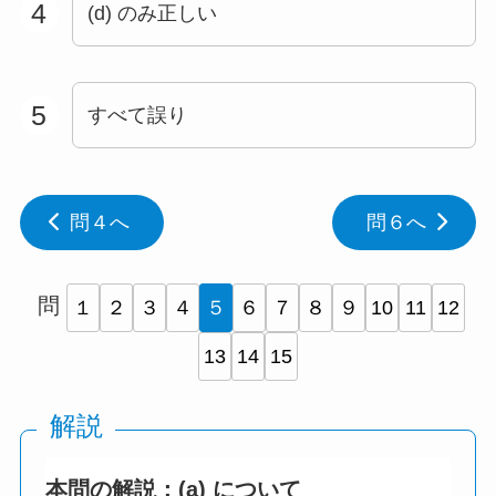
4
(d) のみ正しい
5
すべて誤り
問４へ
問６へ
問
１
２
３
４
５
６
７
８
９
10
11
12
13
14
15
解説
本問の解説：(a) について