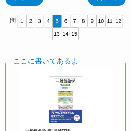
問
１
２
３
４
５
６
７
８
９
10
11
12
13
14
15
ここに書いてあるよ