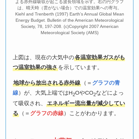
よる赤外線吸収が起こる波長領域を示す。右の円グラフ
は、晴天時（雲がない場合）での温室効果への寄与。
Kiehl and Trenberth (1997) Earth’s Annual Global Mean
Energy Budget. Bulletin of the American Meteorological
Society, 78, 197-208. (c)Copyright 2007 American
Meteorological Society (AMS)
上図は、現在の大気中の
各温室効果ガスがも
つ温室効果の強さ
を示しています。
地球から放出される赤外線
（＝
グラフの青
線
）が、大気上端ではH
OやCO
などによっ
2
2
て吸収され、
エネルギー流出量が減少してい
る
（＝
グラフの赤線
）ことがわかります。