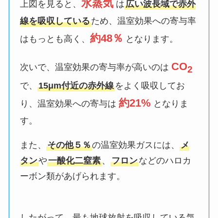
水蒸気
上図を見ると、
は
広い波長域で赤外
線を吸収している
ため、温室効果への寄与率
約48％
はもっとも高く、
となります。
CO
次いで、温室効果の寄与率が高いのは
2
で、
15μm付近の赤外線
をよく吸収してお
約21%
り、温室効果への寄与は
となりま
す。
また、
その他５％
の温室効果ガスには、
メ
タン
や
一酸化二窒素
、
フロン
などのハロカ
ーボン類があげられます。
したがって、最も地球放射を吸収している気