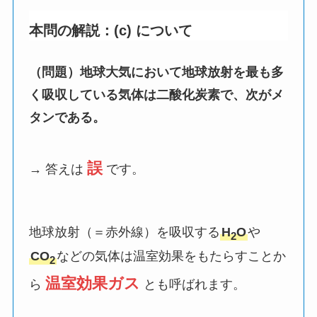
本問の解説：(c) について
（問題）地球大気において地球放射を最も多
く吸収している気体は二酸化炭素で、次がメ
タンである。
誤
→ 答えは
です。
地球放射（＝赤外線）を吸収する
H
O
や
2
CO
などの気体は温室効果をもたらすことか
2
温室効果ガス
ら
とも呼ばれます。