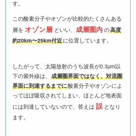
す。
この酸素分子やオゾンが比較的たくさんある
オゾン層
成層圏内
層を
といい、
の
高度
約20km〜25km付近
に位置しています。
したがって、太陽放射のうち波長が0.3μm以
下の紫外線は、
成層圏界面ではなく、対流圏
界面に到達するまでに
酸素分子やオゾンによ
ってほぼ吸収されてしまい、ほとんど地表面
誤
には到達していないので、答えは
となり
ます。