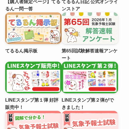
【購入者限定ページ】てる
てるるん日記 公式オンライ
るん一問一答
ンストア
てるるん掲示板
第65回試験解答速報アンケ
ート
LINEスタンプ第１弾 好評
LINEスタンプ第２弾がで
販売中！
きました！